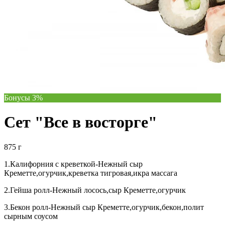
Бонусы 3%
Сет "Все в восторге"
875 г
1.Калифорния с креветкой-Нежный сыр
Креметте,огурчик,креветка тигровая,икра массага
2.Гейша ролл-Нежный лосось,сыр Креметте,огурчик
3.Бекон ролл-Нежный сыр Креметте,огурчик,бекон,полит
сырным соусом