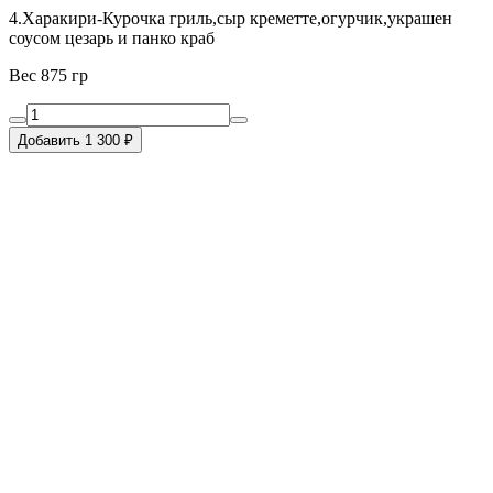
4.Харакири-Курочка гриль,сыр креметте,огурчик,украшен
соусом цезарь и панко краб
Вес 875 гр
Добавить 1 300 ₽