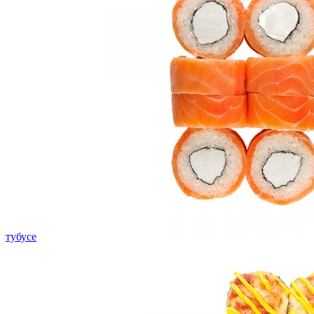
тубусе