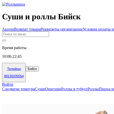
Суши и роллы Бийск
Акции
Возврат товара
Реквизиты организации
Условия оплаты н
Время работы
10:00-22:45
Телефон
Бийск
89130205554
Войти
Сэндвичи темпура
Суши
Онигири
Роллы в тубусе
Роллы
Пицца р