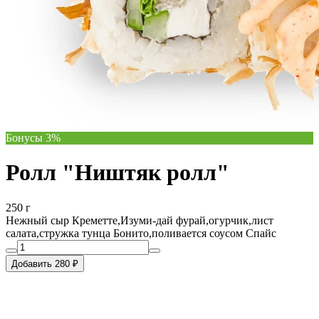
Бонусы 3%
Ролл "Ништяк ролл"
250 г
Нежный сыр Креметте,Изуми-дай фурай,огурчик,лист
салата,стружка тунца Бонито,поливается соусом Спайс
Добавить 280 ₽