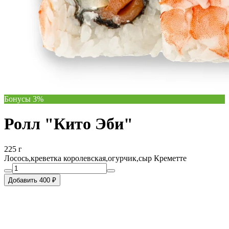
Бонусы 3%
Ролл "Кито Эби"
225 г
Лосось,креветка королевская,огурчик,сыр Креметте
Добавить 400 ₽