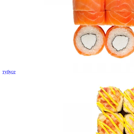
тубусе