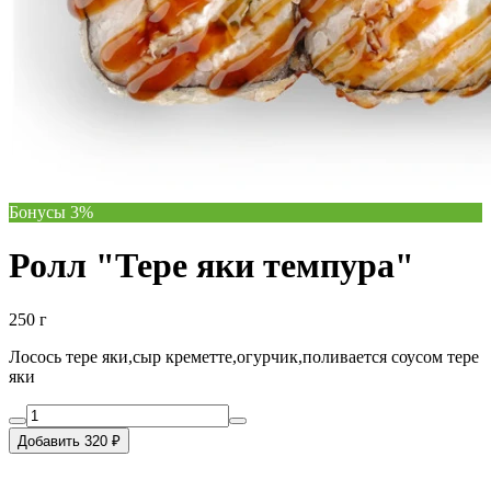
Бонусы 3%
Ролл "Тере яки темпура"
250 г
Лосось тере яки,сыр креметте,огурчик,поливается соусом тере
яки
Добавить 320 ₽