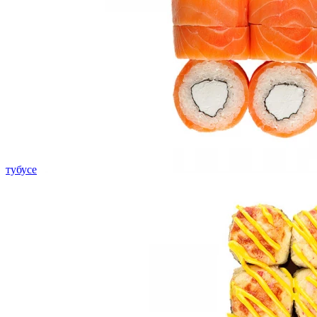
тубусе